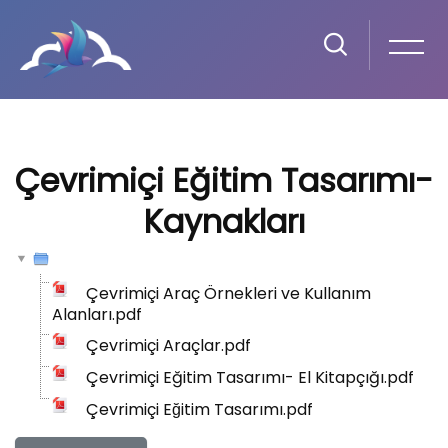
Ana içeriğe git
14. DÖNEM FARK YARATAN EĞITMENIN EĞITIMI
Çevrimiçi Eğitim Tasarımı-
Kaynakları
Çevrimiçi Araç Örnekleri ve Kullanım
Alanları.pdf
Çevrimiçi Araçlar.pdf
Çevrimiçi Eğitim Tasarımı- El Kitapçığı.pdf
Çevrimiçi Eğitim Tasarımı.pdf