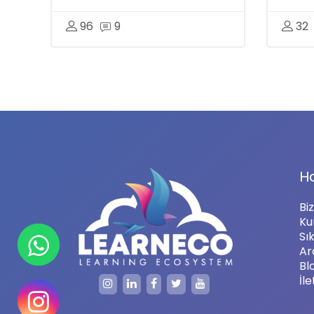
96
9
32
H
Bi
Ku
Sı
Ar
Bl
İle