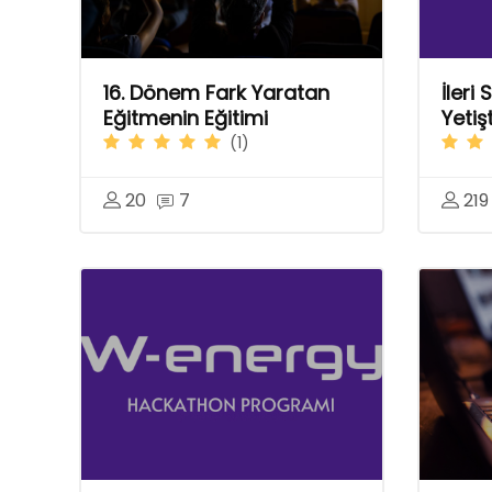
16. Dönem Fark Yaratan
İleri
Eğitmenin Eğitimi
Yetiş
(1)
20
7
219