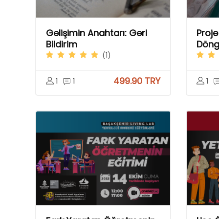
Gelişimin Anahtarı: Geri
Proje
Bildirim
Döng
(1)
499.90 TRY
1
1
1