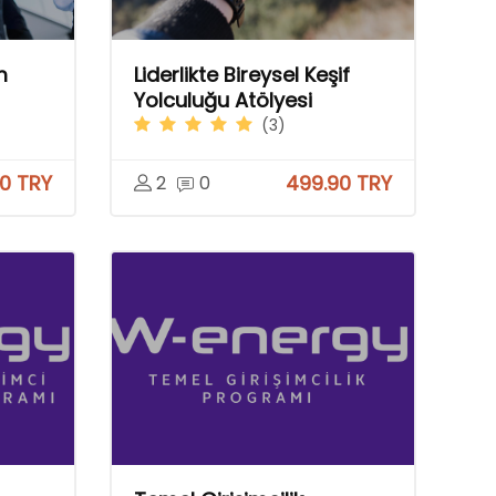
m
Liderlikte Bireysel Keşif
Yolculuğu Atölyesi
(3)
0 TRY
499.90 TRY
2
0