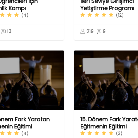
Öğrencileri İçin
İleri Seviye Girişimci
nlik Kampı
Yetiştirme Programı
(4)
(12)
13
219
9
Dönem Fark Yaratan
15. Dönem Fark Yara
enin Eğitimi
Eğitmenin Eğitimi
(4)
(3)