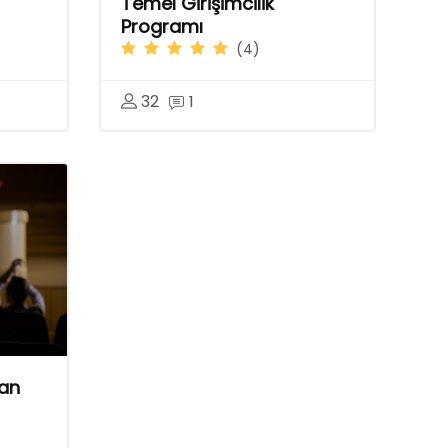
Temel Girişimcilik
Programı
(4)
32
1
tan