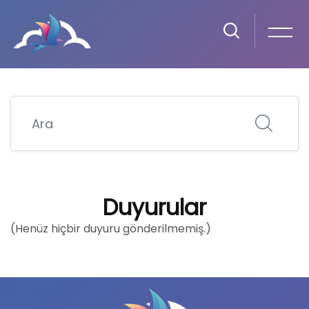
Ana içeriğe git
Ara
PROJE YÖNETIMI VE PROJE DÖNGÜSÜ
Duyurular
(Henüz hiçbir duyuru gönderilmemiş.)